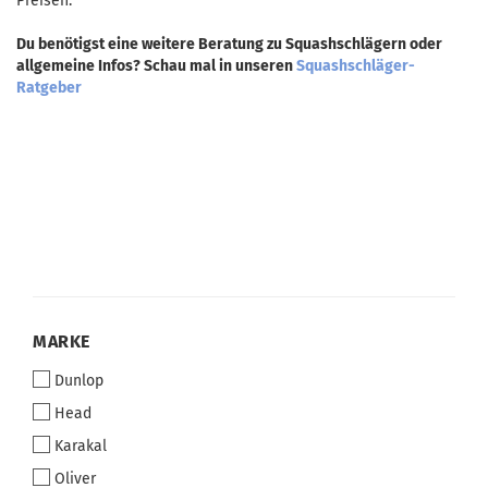
Preisen.
Du benötigst eine weitere Beratung zu Squashschlägern oder
allgemeine Infos? Schau mal in unseren
Squashschläger-
Ratgeber
MARKE
MARKE
Dunlop
Head
Karakal
Oliver