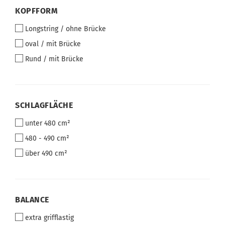
KOPFFORM
KOPFFORM
Longstring / ohne Brücke
oval / mit Brücke
Rund / mit Brücke
SCHLAGFLÄCHE
SCHLAGFLÄCHE
unter 480 cm²
480 - 490 cm²
über 490 cm²
BALANCE
BALANCE
extra grifflastig