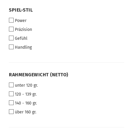
SPIEL-
SPIEL-STIL
STIL
Power
Präzision
Gefühl
Handling
RAHMENGEWICHT
RAHMENGEWICHT (NETTO)
(NETTO)
unter 120 gr.
120 - 139 gr.
140 - 160 gr.
über 160 gr.