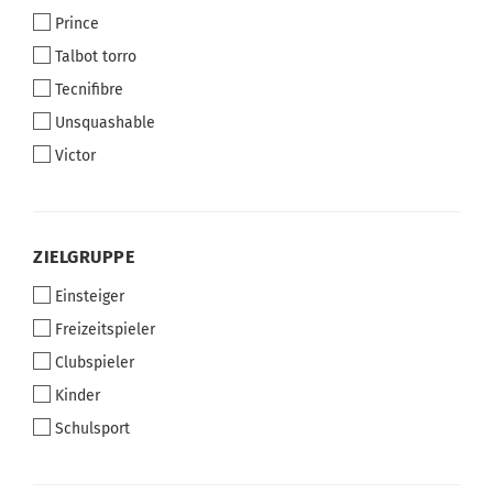
Prince
Talbot torro
Tecnifibre
Unsquashable
Victor
ZIELGRUPPE
ZIELGRUPPE
Einsteiger
Freizeitspieler
Clubspieler
Kinder
Schulsport