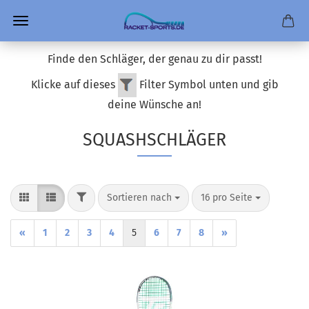
Finde den Schläger, der genau zu dir passt!
Klicke auf dieses
Filter Symbol unten und gib
deine Wünsche an!
SQUASHSCHLÄGER
FILTER
Sortieren nach
pro Seite
Sortieren nach
16 pro Seite
«
1
2
3
4
5
6
7
8
»