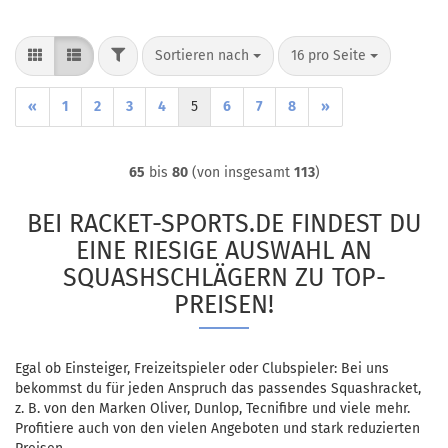
FILTER
Sortieren nach
pro Seite
Sortieren nach
16 pro Seite
«
1
2
3
4
5
6
7
8
»
65
bis
80
(von insgesamt
113
)
BEI RACKET-SPORTS.DE FINDEST DU
EINE RIESIGE AUSWAHL AN
SQUASHSCHLÄGERN ZU TOP-
PREISEN!
Egal ob Einsteiger, Freizeitspieler oder Clubspieler: Bei uns
bekommst du für jeden Anspruch das passendes Squashracket,
z. B. von den Marken Oliver, Dunlop, Tecnifibre und viele mehr.
Profitiere auch von den vielen Angeboten und stark reduzierten