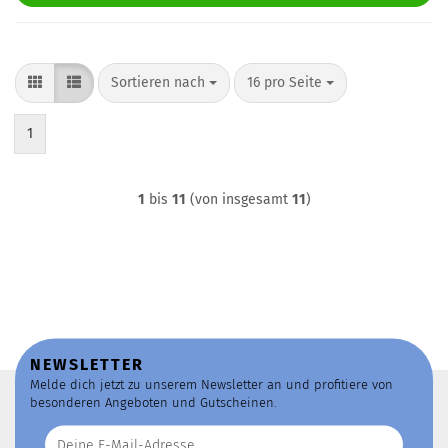
Sortieren nach
pro Seite
Sortieren nach
16 pro Seite
1
1
bis
11
(von insgesamt
11
)
NEWSLETTER
Melde dich jetzt zu unserem Newsletter an und profitiere von
besonderen Angeboten und Gutscheinen.