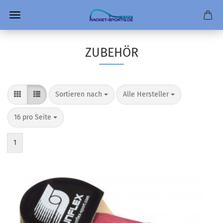
ZUBEHÖR
Sortieren nach
pro Seite
Sortieren nach
Alle Hersteller
pro Seite
16 pro Seite
1