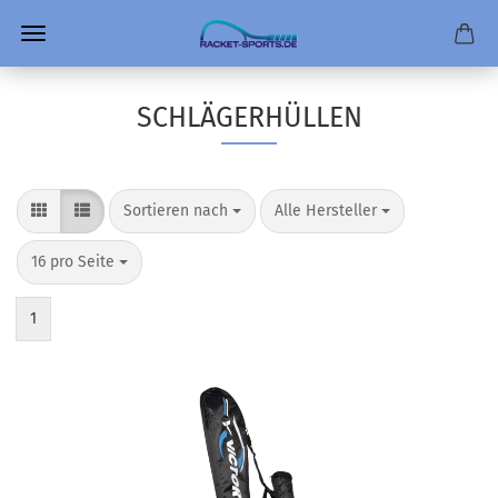
SCHLÄGERHÜLLEN
Sortieren nach
pro Seite
Sortieren nach
Alle Hersteller
pro Seite
16 pro Seite
1