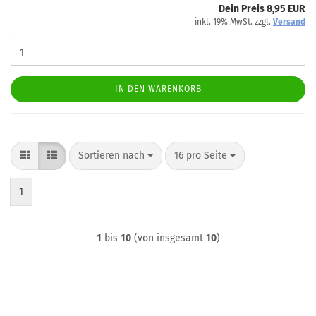
Dein Preis 8,95 EUR
inkl. 19% MwSt. zzgl.
Versand
IN DEN WARENKORB
Sortieren nach
pro Seite
Sortieren nach
16 pro Seite
1
1
bis
10
(von insgesamt
10
)