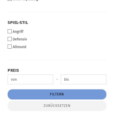
SPIEL-
SPIEL-STIL
STIL
Angriff
Defensiv
Allround
PREIS
PREIS
Preis bis
-
FILTERN
ZURÜCKSETZEN