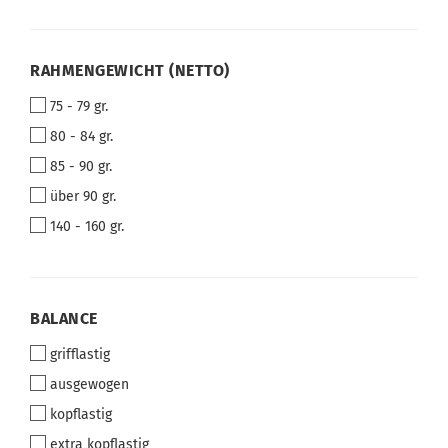
RAHMENGEWICHT
RAHMENGEWICHT (NETTO)
(NETTO)
75 - 79 gr.
80 - 84 gr.
85 - 90 gr.
über 90 gr.
140 - 160 gr.
BALANCE
BALANCE
grifflastig
ausgewogen
kopflastig
extra kopflastig