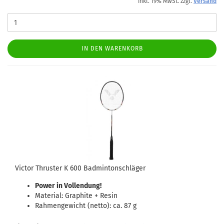
inkl. 19% MwSt. zzgl.
Versand
IN DEN WARENKORB
Victor Thruster K 600 Badmintonschläger
Power in Vollendung!
Material: Graphite + Resin
Rahmengewicht (netto): ca. 87 g