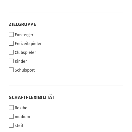
ZIELGRUPPE
ZIELGRUPPE
Einsteiger
Freizeitspieler
Clubspieler
Kinder
Schulsport
SCHAFTFLEXIBILITÄT
SCHAFTFLEXIBILITÄT
flexibel
medium
steif