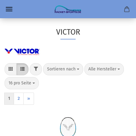
VICTOR
FILTER
Sortieren nach
pro Seite
Sortieren nach
Alle Hersteller
pro Seite
16 pro Seite
1
2
»