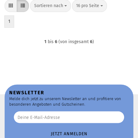
Sortieren nach
pro Seite
Sortieren nach
16 pro Seite
1
1
bis
6
(von insgesamt
6
)
NEWSLETTER
Melde dich jetzt zu unserem Newsletter an und profitiere von
besonderen Angeboten und Gutscheinen.