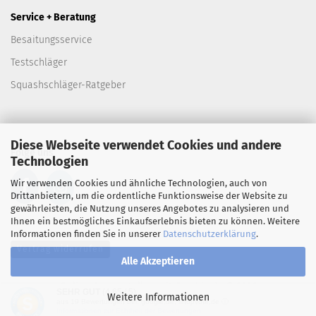
Service + Beratung
Besaitungsservice
Testschläger
Squashschläger-Ratgeber
Diese Webseite verwendet Cookies und andere
Folge uns
Technologien
Wir verwenden Cookies und ähnliche Technologien, auch von
Drittanbietern, um die ordentliche Funktionsweise der Website zu
gewährleisten, die Nutzung unseres Angebotes zu analysieren und
Ihnen ein bestmögliches Einkaufserlebnis bieten zu können. Weitere
Informationen finden Sie in unserer
Datenschutzerklärung
.
Vertrag widerrufen
Alle Akzeptieren
Onlineshop erstellen
mit Gambio.de © 2026
SEHR GUT
(4.65 / 5)
Weitere Informationen
aus
19
Bewertungen bei: google.de, shopvote.de ⓘ
Informationen zur Echtheit der Bewertungen