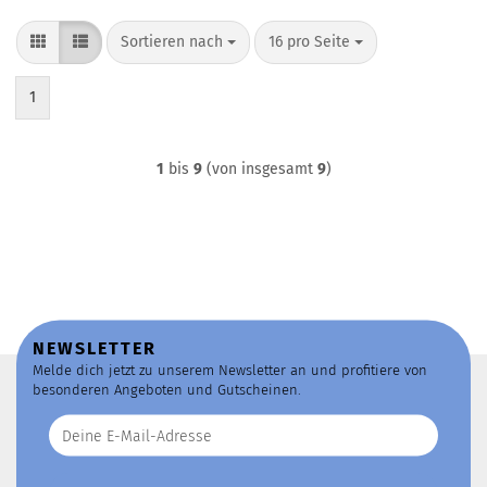
Sortieren nach
pro Seite
Sortieren nach
16 pro Seite
1
1
bis
9
(von insgesamt
9
)
NEWSLETTER
Melde dich jetzt zu unserem Newsletter an und profitiere von
besonderen Angeboten und Gutscheinen.