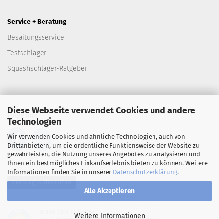
Service + Beratung
Besaitungsservice
Testschläger
Squashschläger-Ratgeber
Diese Webseite verwendet Cookies und andere
Folge uns
Technologien
Wir verwenden Cookies und ähnliche Technologien, auch von
Drittanbietern, um die ordentliche Funktionsweise der Website zu
gewährleisten, die Nutzung unseres Angebotes zu analysieren und
Ihnen ein bestmögliches Einkaufserlebnis bieten zu können. Weitere
Informationen finden Sie in unserer
Datenschutzerklärung
.
Vertrag widerrufen
Alle Akzeptieren
Onlineshop erstellen
mit Gambio.de © 2026
SEHR GUT
(4.65 / 5)
Weitere Informationen
aus
19
Bewertungen bei: google.de, shopvote.de ⓘ