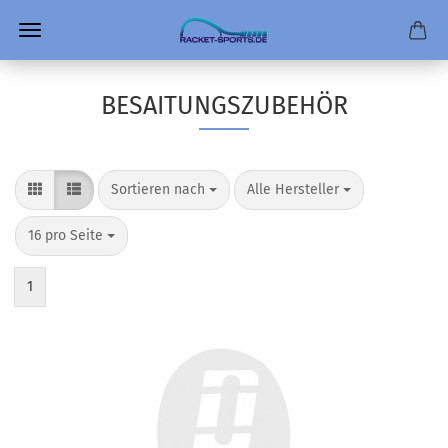
BESAITUNGSZUBEHÖR
Sortieren nach
pro Seite
Sortieren nach
Alle Hersteller
pro Seite
16 pro Seite
1