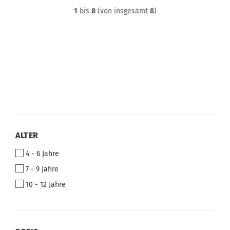
1
bis
8
(von insgesamt
8
)
ALTER
ALTER
4 - 6 Jahre
7 - 9 Jahre
10 - 12 Jahre