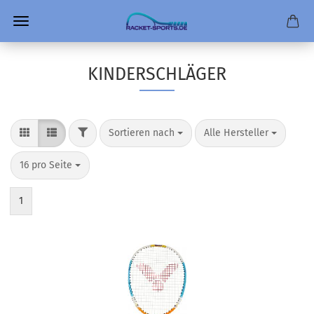
KINDERSCHLÄGER
FILTER
Sortieren nach
pro Seite
Sortieren nach
Alle Hersteller
pro Seite
16 pro Seite
1