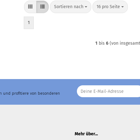
Sortieren nach
pro Seite
Sortieren nach
16 pro Seite
1
1
bis
6
(von insgesam
an und profitiere von besonderen
Mehr über...