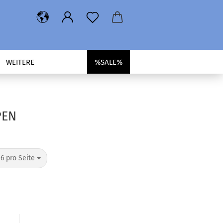
WEITERE
%SALE%
PEN
pro Seite
16 pro Seite