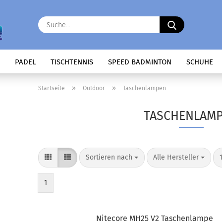
Suche...
PADEL
TISCHTENNIS
SPEED BADMINTON
SCHUHE
»
»
Startseite
Outdoor
Taschenlampen
TASCHENLAM
Sortieren nach
pro Seite
Sortieren nach
Alle Hersteller
1
Nitecore MH25 V2 Taschenlampe