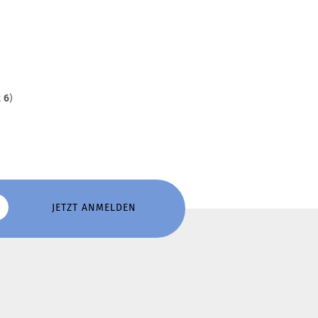
t
6
)