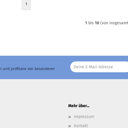
1
1
bis
10
(von insgesam
an und profitiere von besonderen
Mehr über...
Impressum
Kontakt