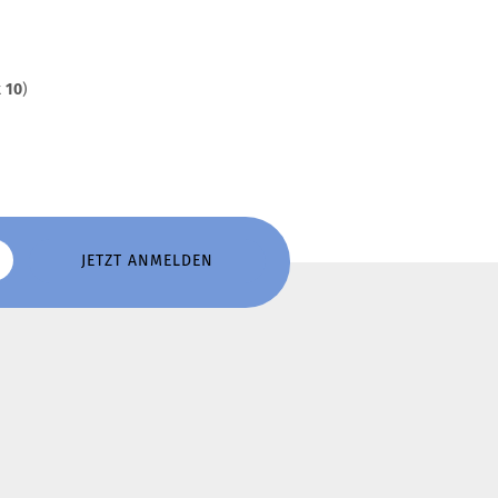
t
10
)