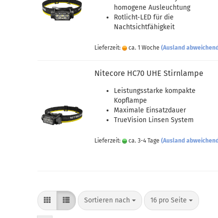
homogene Ausleuchtung
Rotlicht-LED für die
Nachtsichtfähigkeit
Lieferzeit:
ca. 1 Woche
(Ausland abweichen
Nitecore HC70 UHE Stirnlampe
Leistungsstarke kompakte
Kopflampe
Maximale Einsatzdauer
TrueVision Linsen System
Lieferzeit:
ca. 3-4 Tage
(Ausland abweichen
Sortieren nach
pro Seite
Sortieren nach
16 pro Seite