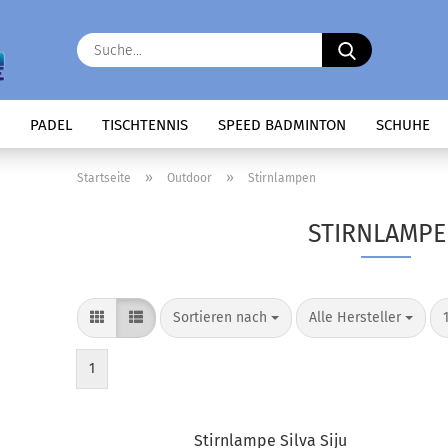
Suche...
PADEL
TISCHTENNIS
SPEED BADMINTON
SCHUHE
»
»
Startseite
Outdoor
Stirnlampen
STIRNLAMP
Sortieren nach
pro Seite
Sortieren nach
Alle Hersteller
1
Stirnlampe Silva Siju