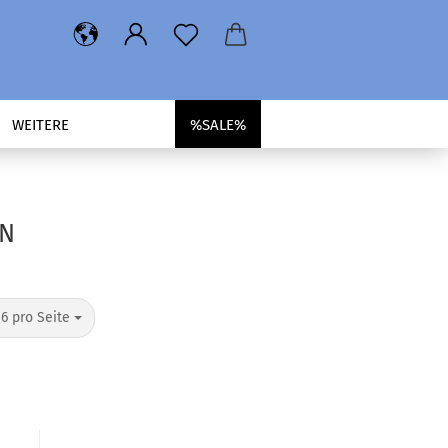
WEITERE
%SALE%
EN
pro Seite
16 pro Seite