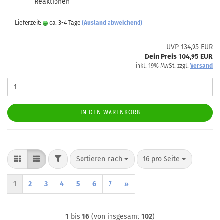
Reaktionen
Lieferzeit:
ca. 3-4 Tage
(Ausland abweichend)
UVP 134,95 EUR
Dein Preis 104,95 EUR
inkl. 19% MwSt. zzgl.
Versand
IN DEN WARENKORB
FILTER
Sortieren nach
pro Seite
Sortieren nach
16 pro Seite
1
2
3
4
5
6
7
»
1
bis
16
(von insgesamt
102
)