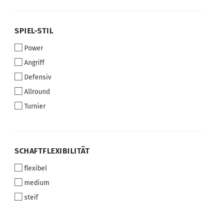
SPIEL-
SPIEL-STIL
STIL
Power
Angriff
Defensiv
Allround
Turnier
SCHAFTFLEXIBILITÄT
SCHAFTFLEXIBILITÄT
flexibel
medium
steif