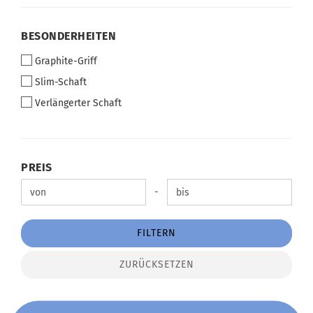
BESONDERHEITEN
BESONDERHEITEN
Graphite-Griff
Slim-Schaft
Verlängerter Schaft
PREIS
PREIS
Preis bis
-
FILTERN
ZURÜCKSETZEN