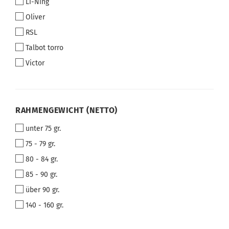
Li-Ning
Oliver
RSL
Talbot torro
Victor
RAHMENGEWICHT
RAHMENGEWICHT (NETTO)
(NETTO)
unter 75 gr.
75 - 79 gr.
80 - 84 gr.
85 - 90 gr.
über 90 gr.
140 - 160 gr.