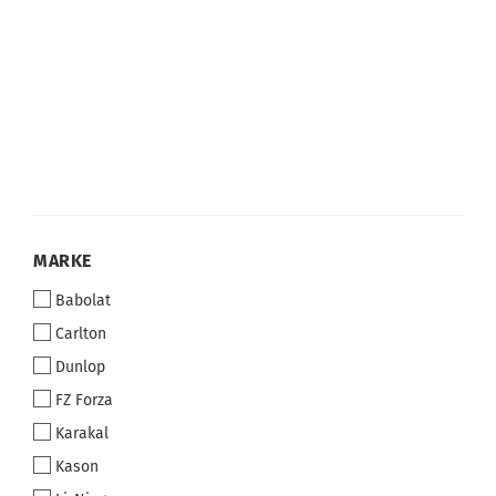
MARKE
MARKE
Babolat
Carlton
Dunlop
FZ Forza
Karakal
Kason