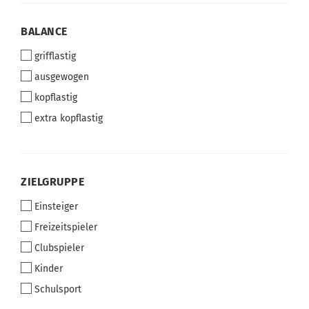
BALANCE
BALANCE
grifflastig
ausgewogen
kopflastig
extra kopflastig
ZIELGRUPPE
ZIELGRUPPE
Einsteiger
Freizeitspieler
Clubspieler
Kinder
Schulsport