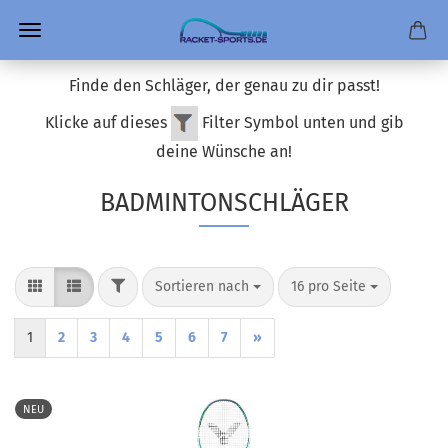
Finde den Schläger, der genau zu dir passt!
Klicke auf dieses
Filter Symbol unten und gib
deine Wünsche an!
BADMINTONSCHLÄGER
FILTER
Sortieren nach
pro Seite
Sortieren nach
16 pro Seite
1
2
3
4
5
6
7
»
NEU