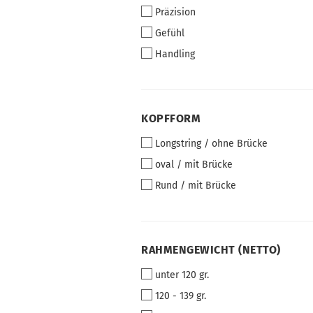
Präzision
Gefühl
Handling
KOPFFORM
KOPFFORM
Longstring / ohne Brücke
oval / mit Brücke
Rund / mit Brücke
RAHMENGEWICHT
RAHMENGEWICHT (NETTO)
(NETTO)
unter 120 gr.
120 - 139 gr.