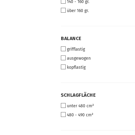
140 - 160 gr.
über 160 gr.
BALANCE
BALANCE
grifflastig
ausgewogen
kopflastig
SCHLAGFLÄCHE
SCHLAGFLÄCHE
unter 480 cm²
480 - 490 cm²