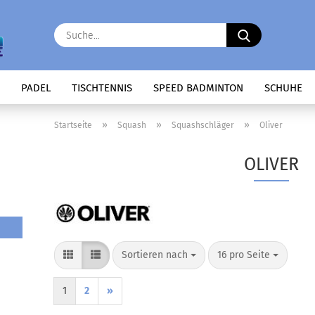
Suche...
PADEL
TISCHTENNIS
SPEED BADMINTON
SCHUHE
»
»
»
Startseite
Squash
Squashschläger
Oliver
OLIVER
Sortieren nach
pro Seite
Sortieren nach
16 pro Seite
1
2
»