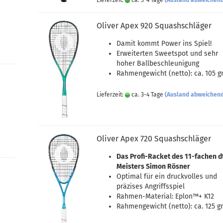
Lieferzeit:
ca. 3-4 Tage
(Ausland abweichen
Oliver Apex 920 Squashschläger
Damit kommt Power ins Spiel!
Erweiterten Sweetspot und sehr
hoher Ballbeschleunigung
Rahmengewicht (netto): ca. 105 gr
Lieferzeit:
ca. 3-4 Tage
(Ausland abweichen
Oliver Apex 720 Squashschläger
Das Profi-Racket des 11-fachen dt
Meisters Simon Rösner
Optimal für ein druckvolles und
präzises Angriffsspiel
Rahmen-Material: Eplon™+ K12
Rahmengewicht (netto): ca. 125 gr