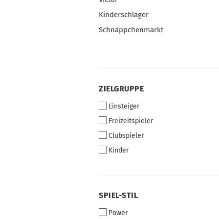
Kinderschläger
Schnäppchenmarkt
ZIELGRUPPE
ZIELGRUPPE
Einsteiger
Freizeitspieler
Clubspieler
Kinder
SPIEL-
SPIEL-STIL
STIL
Power