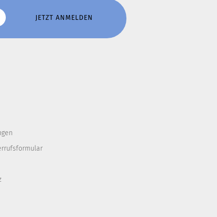
ngen
errufsformular
z