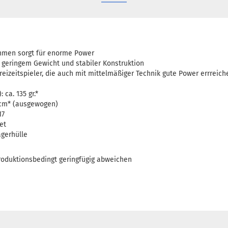
hmen sorgt für enorme Power
geringem Gewicht und stabiler Konstruktion
reizeitspieler, die auch mit mittelmäßiger Technik gute Power errreich
ca. 135 gr.*
 cm* (ausgewogen)
17
et
ägerhülle
oduktionsbedingt geringfügig abweichen