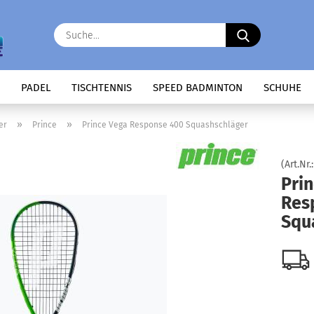
Suche...
PADEL
TISCHTENNIS
SPEED BADMINTON
SCHUHE
»
»
er
Prince
Prince Vega Response 400 Squashschläger
(Art.Nr.
Pri
Res
Squ