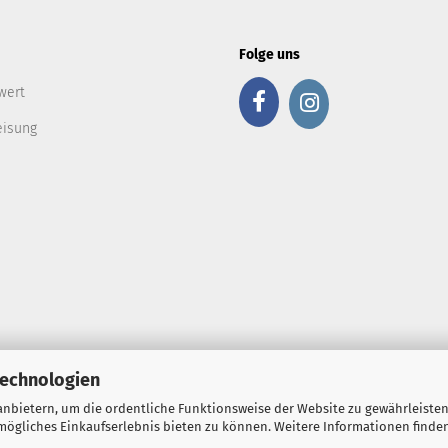
Folge uns
wert
eisung
Technologien
nbietern, um die ordentliche Funktionsweise der Website zu gewährleisten
ögliches Einkaufserlebnis bieten zu können. Weitere Informationen finden
Onlineshop erstellen
mit Gambio.de © 2026