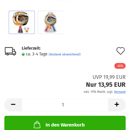
Lieferzeit:
A
ca. 3-4 Tage
(Ausland abweichend)
d
-30%
M
UVP 19,99 EUR
Nur 13,95 EUR
inkl. 19% MwSt. zzgl.
Versand
In den Warenkorb