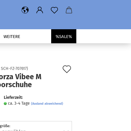
WEITERE
%SALE%
Auf
:
SCH-FZ-707617
)
orza Vibee M
den
oorschuhe
Merkzettel
Lieferzeit:
ca. 3-4 Tage
(Ausland abweichend)
größe: