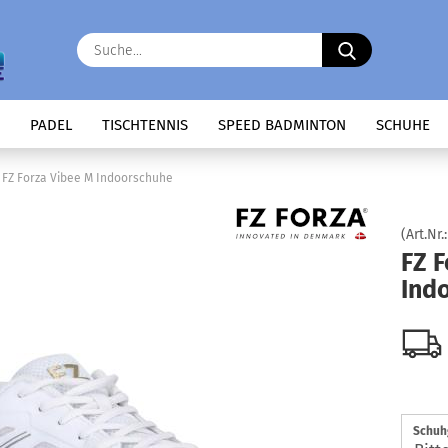
Suche...
PADEL
TISCHTENNIS
SPEED BADMINTON
SCHUHE
FZ Forza Vibee M Indoorschuhe
(Art.Nr.
FZ F
Ind
Schuh