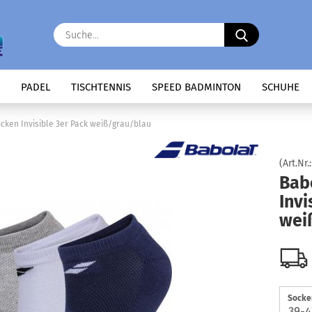
Suche...
PADEL
TISCHTENNIS
SPEED BADMINTON
SCHUHE
cken Invisible 3er Pack weiß/grau/blau
(Art.Nr.
Bab
Invi
wei
Socke