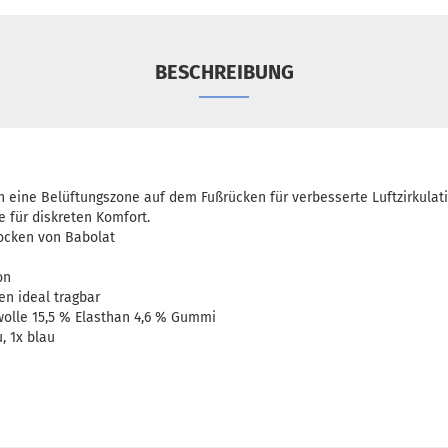
BESCHREIBUNG
 eine Belüftungszone auf dem Fußrücken für verbesserte Luftzirkulat
e für diskreten Komfort.
ocken von Babolat
on
en ideal tragbar
wolle 15,5 % Elasthan 4,6 % Gummi
u, 1x blau