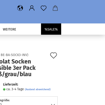
WEITERE
%SALE%
Auf
:
BE-BA-SOCK3-INV
)
olat Socken
den
sible 3er Pack
Merkzettel
ß/grau/blau
Lieferzeit:
ca. 3-4 Tage
(Ausland abweichend)
ngröße: